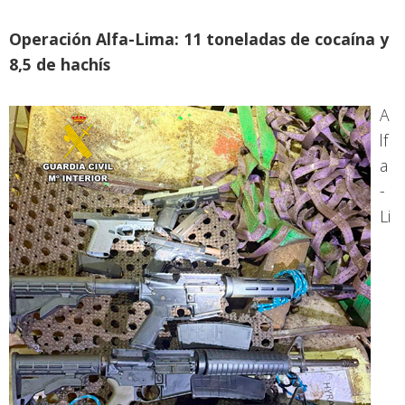
Operación Alfa-Lima: 11 toneladas de cocaína y
8,5 de hachís
A
lf
a
-
Li