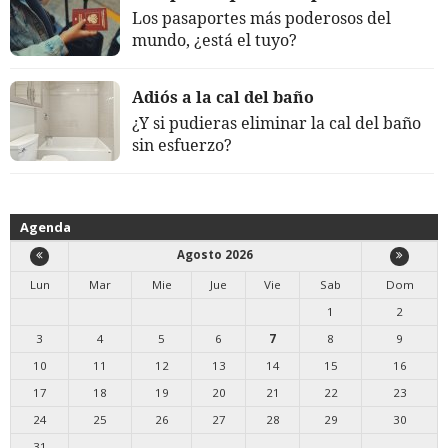
Los pasaportes más poderosos del
mundo, ¿está el tuyo?
Adiós a la cal del baño
¿Y si pudieras eliminar la cal del baño
sin esfuerzo?
Agenda
Agosto 2026
Lun
Mar
Mie
Jue
Vie
Sab
Dom
1
2
3
4
5
6
7
8
9
10
11
12
13
14
15
16
17
18
19
20
21
22
23
24
25
26
27
28
29
30
31