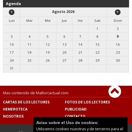
Agenda
Agosto 2026
Lun
Mar
Mie
Jue
Vie
Sab
Dom
1
2
3
4
5
6
7
8
9
10
11
12
13
14
15
16
17
18
19
20
21
22
23
24
25
26
27
28
29
30
31
Mas contenido de Mallorcactual.com:
CARTAS DE LOS LECTORES
FOTOS DE LOS LECTORES
HEMEROTECA
PUBLICIDAD
NOSOTROS
CONTACTO
Aviso sobre el Uso de cookies:
Utilizamos cookies nuestras y de terceros para el