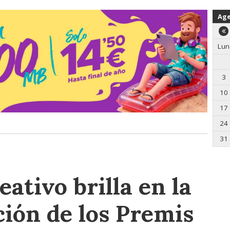
Ag
Lun
3
10
17
24
31
eativo brilla en la
ción de los Premis