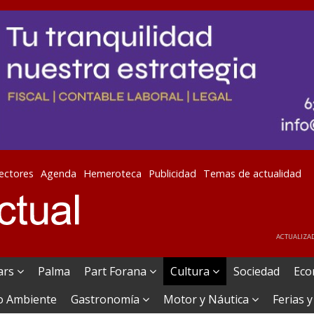
lectores
Agenda
Hemeroteca
Publicidad
Temas de actualidad
ACTUALIZAD
ears
Palma
Part Forana
Cultura
Sociedad
Eco
o Ambiente
Gastronomía
Motor y Náutica
Ferias y