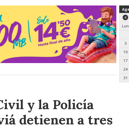
Ag
Lun
3
10
17
24
31
vil y la Policía
viá detienen a tres