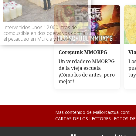
Intervenidos unos 12.000 litros de
combustible en dos operativos contra
el petaqueo en Murcia y Huelva
Corepunk MMORPG
Via
Un verdadero MMORPG
Los
de la vieja escuela
pue
¡Cómo los de antes, pero
tu
mejor!
Mas contenido de Mallorcactual.com:
CARTAS DE LOS LECTORES
FOTOS DE