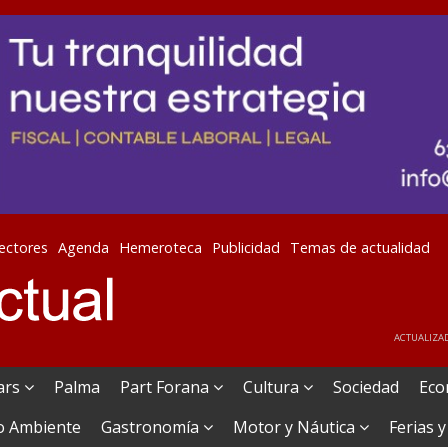
lectores
Agenda
Hemeroteca
Publicidad
Temas de actualidad
ACTUALIZAD
ears
Palma
Part Forana
Cultura
Sociedad
Eco
o Ambiente
Gastronomía
Motor y Náutica
Ferias y