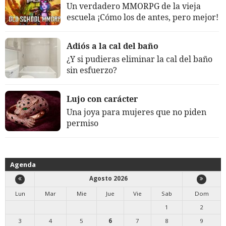
Un verdadero MMORPG de la vieja
escuela ¡Cómo los de antes, pero mejor!
Adiós a la cal del baño
¿Y si pudieras eliminar la cal del baño
sin esfuerzo?
Lujo con carácter
Una joya para mujeres que no piden
permiso
Agenda
Agosto 2026
Lun
Mar
Mie
Jue
Vie
Sab
Dom
1
2
3
4
5
6
7
8
9