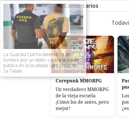
Comentarios
Todaví
La Guardia Civil ha detenido a un
hombre por un delito contra la salud
pública en la localidad Sant Josep de
Sa Talaia
Corepunk MMORPG
Pa
pu
Un verdadero MMORPG
de la vieja escuela
Los
¡Cómo los de antes, pero
po
mejor!
¿es