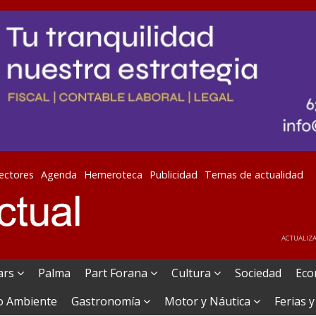
lectores
Agenda
Hemeroteca
Publicidad
Temas de actualidad
ACTUALIZA
ears
Palma
Part Forana
Cultura
Sociedad
Eco
o Ambiente
Gastronomía
Motor y Náutica
Ferias y