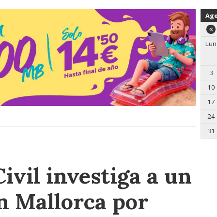
Ag
Lun
3
10
17
24
31
ivil investiga a un
n Mallorca por