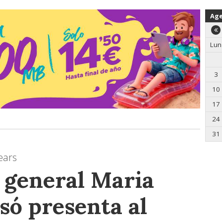
Ag
Lun
3
10
17
24
31
ears
a general Maria
só presenta al