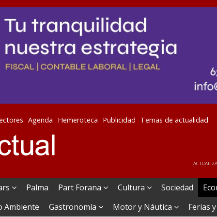
lectores
Agenda
Hemeroteca
Publicidad
Temas de actualidad
ACTUALIZA
ears
Palma
Part Forana
Cultura
Sociedad
Eco
o Ambiente
Gastronomía
Motor y Náutica
Ferias y