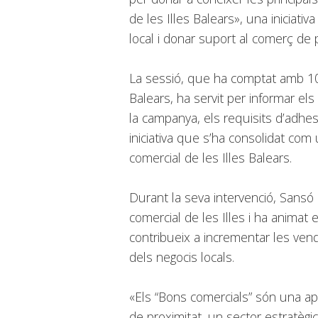
de les Illes Balears», una iniciat
local i donar suport al comerç de p
La sessió, que ha comptat amb 102
Balears, ha servit per informar el
la campanya, els requisits d’adhesi
iniciativa que s’ha consolidat com
comercial de les Illes Balears.
Durant la seva intervenció, Sansó
comercial de les Illes i ha anima
contribueix a incrementar les vende
dels negocis locals.
«Els “Bons comercials” són una ap
de proximitat, un sector estratègi