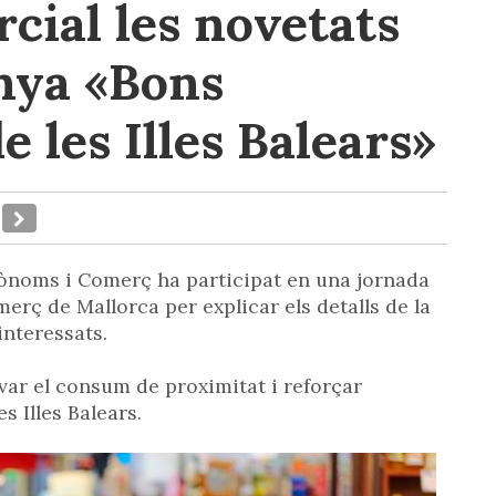
cial les novetats
nya «Bons
e les Illes Balears»
ònoms i Comerç ha participat en una jornada
erç de Mallorca per explicar els detalls de la
interessats.
ar el consum de proximitat i reforçar
es Illes Balears.