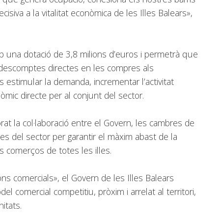
cisiva a la vitalitat econòmica de les Illes Balears»,
una dotació de 3,8 milions d’euros i permetrà que
 descomptes directes en les compres als
s estimular la demanda, incrementar l’activitat
òmic directe per al conjunt del sector.
rat la col·laboració entre el Govern, les cambres de
ves del sector per garantir el màxim abast de la
 dels comerços de totes les illes.
s comercials», el Govern de les Illes Balears
l comercial competitiu, pròxim i arrelat al territori,
itats.