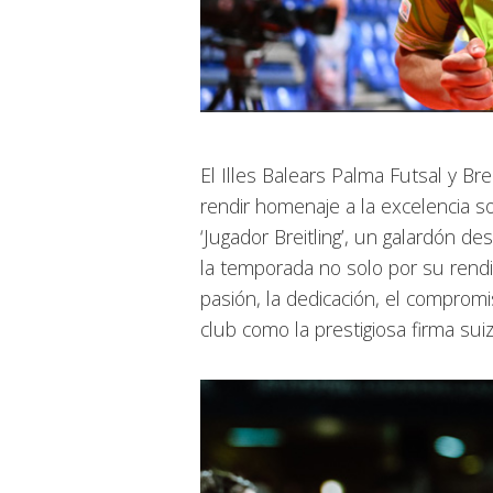
El Illes Balears Palma Futsal y Brei
rendir homenaje a la excelencia so
‘Jugador Breitling’, un galardón d
la temporada no solo por su rendi
pasión, la dedicación, el compromi
club como la prestigiosa firma suiz