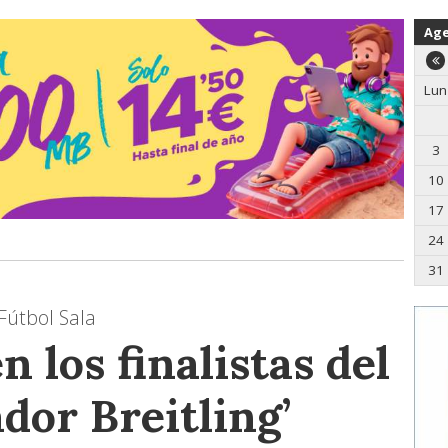
Ag
Lun
3
10
17
24
31
Fútbol Sala
n los finalistas del
dor Breitling’