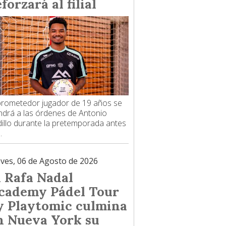
forzará al filial
prometedor jugador de 19 años se
drá a las órdenes de Antonio
illo durante la pretemporada antes
.
eves, 06 de Agosto de 2026
l Rafa Nadal
cademy Pádel Tour
y Playtomic culmina
n Nueva York su