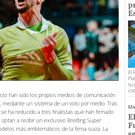
p
E
El 
Pla
su 
con
icto han sido los propios medios de comunicación
o, mediante un sistema de un voto por medio. Tras
Mi
a se ha reducido a tres finalistas que han firmado
E
ptan a recibir un exclusivo Breitling Super
F
delos más emblemáticos de la firma suiza. La
s