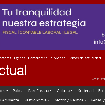
lectores
Agenda
Hemeroteca
Publicidad
Temas de actualidad
ACTUALIZAD
ears
Palma
Part Forana
Cultura
Sociedad
Eco
o Ambiente
Gastronomía
Motor y Náutica
Ferias y