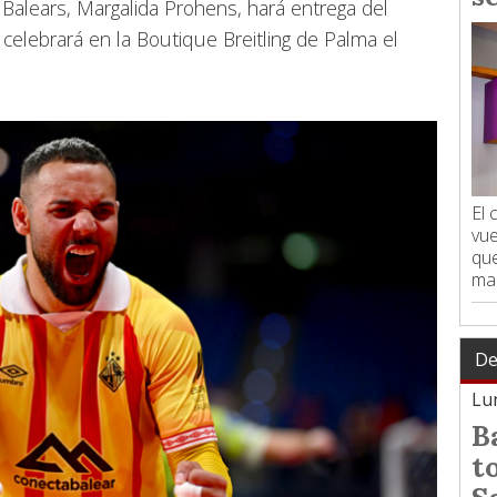
 Balears, Margalida Prohens, hará entrega del
 celebrará en la Boutique Breitling de Palma el
El
vue
que
man
De
Lun
B
t