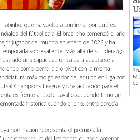
S
U
a Fabinho, que ha vuelto a confirmar por qué es
diales del fútbol sala. El brasileño comenzó el año
mejor jugador del mundo en enero de 2026 y ha
 temporada sobresaliente. Más allá de su liderazgo
emostrado una capacidad única para adaptarse a
rindiendo como cierre, ala o pívot con la misma
S’h
Món
andidatura: máximo goleador del equipo en Liga con
com
 Futsal Champions League y una actuación para el
entales frente al Etoile Lavalloise, donde firmó un
a remontada histórica cuando el encuentro parecía
 cuya nominación representa el premio a la
rió una grave rotura del ligamento cruzado anterior