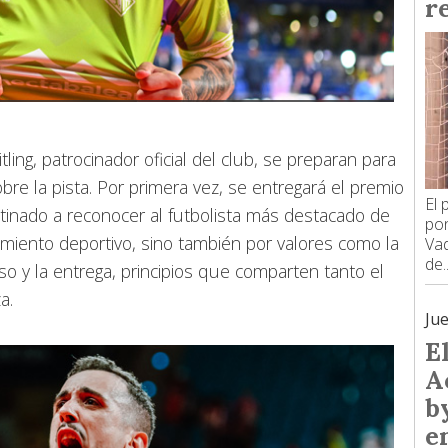
re
tling, patrocinador oficial del club, se preparan para
bre la pista. Por primera vez, se entregará el premio
El 
estinado a reconocer al futbolista más destacado de
pon
miento deportivo, sino también por valores como la
Vad
de..
so y la entrega, principios que comparten tanto el
a.
Ju
E
A
b
e