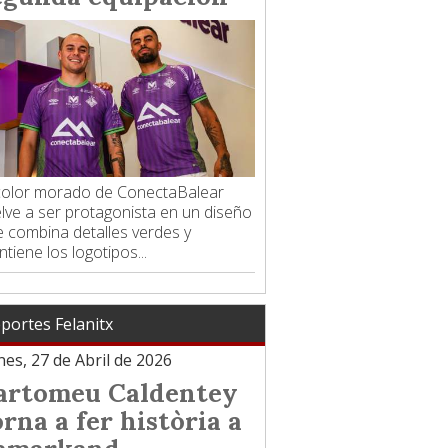
 color morado de ConectaBalear
lve a ser protagonista en un diseño
 combina detalles verdes y
tiene los logotipos...
portes Felanitx
es, 27 de Abril de 2026
artomeu Caldentey
orna a fer història a