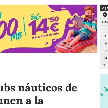
Ag
Lun
3
10
17
24
31
ubs náuticos de
unen a la