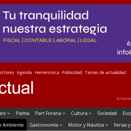
lectores
Agenda
Hemeroteca
Publicidad
Temas de actualidad
ACTUALIZA
ears
Palma
Part Forana
Cultura
Sociedad
Eco
o Ambiente
Gastronomía
Motor y Náutica
Ferias y