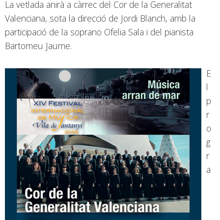
La vetlada anirà a càrrec del Cor de la Generalitat
Valenciana, sota la direcció de Jordi Blanch, amb la
participació de la soprano Ofelia Sala i del pianista
Bartomeu Jaume.
E
l
p
r
o
g
r
a