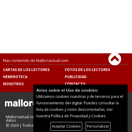
Mas contenido de Mallorcactual.com:
CARTAS DE LOS LECTORES
FOTOS DE LOS LECTORES
HEMEROTECA
PUBLICIDAD
NOSOTROS
CONTACTO
Aviso sobre el Uso de cookies:
Utilizamos cookies nuestras y de terceros para el
funcionamiento del digital. Puedes consultar la
lista de cookies y como desconectarlas.
Ver
nuestra Política de Privacidad y Cookies
Mallorcactual.com |
Términos de uso
|
Protección de
datos
© 2026 | Todos los derechos reservados
Aceptar Cookies
Personalizar