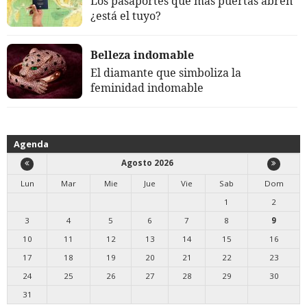
Los pasaportes que más puertas abren
¿está el tuyo?
Belleza indomable
El diamante que simboliza la
feminidad indomable
Agenda
Agosto 2026
Lun
Mar
Mie
Jue
Vie
Sab
Dom
1
2
3
4
5
6
7
8
9
10
11
12
13
14
15
16
17
18
19
20
21
22
23
24
25
26
27
28
29
30
31