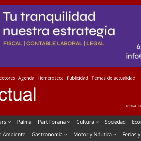
lectores
Agenda
Hemeroteca
Publicidad
Temas de actualidad
ACTUALIZA
ears
Palma
Part Forana
Cultura
Sociedad
Eco
o Ambiente
Gastronomía
Motor y Náutica
Ferias y