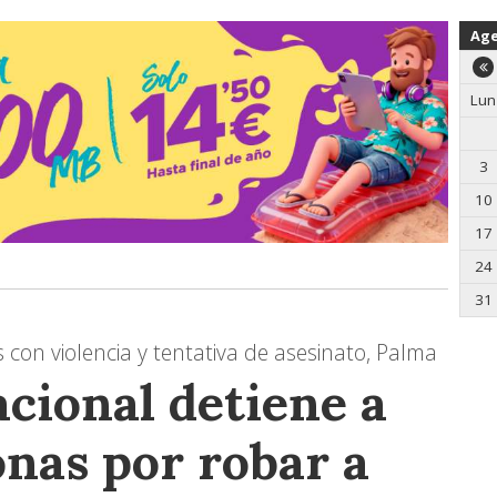
Ag
Lun
3
10
17
24
31
 con violencia y tentativa de asesinato, Palma
acional detiene a
onas por robar a