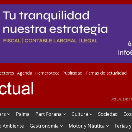
lectores
Agenda
Hemeroteca
Publicidad
Temas de actualidad
ACTUALIZADA M
ears
Palma
Part Forana
Cultura
Sociedad
Eco
o Ambiente
Gastronomía
Motor y Náutica
Ferias y