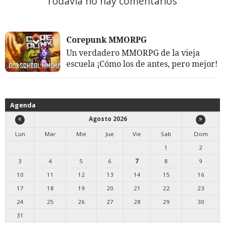
Todavía no hay comentarios
Corepunk MMORPG
Un verdadero MMORPG de la vieja
escuela ¡Cómo los de antes, pero mejor!
Agenda
Agosto 2026
Lun
Mar
Mie
Jue
Vie
Sab
Dom
1
2
3
4
5
6
7
8
9
10
11
12
13
14
15
16
17
18
19
20
21
22
23
24
25
26
27
28
29
30
31