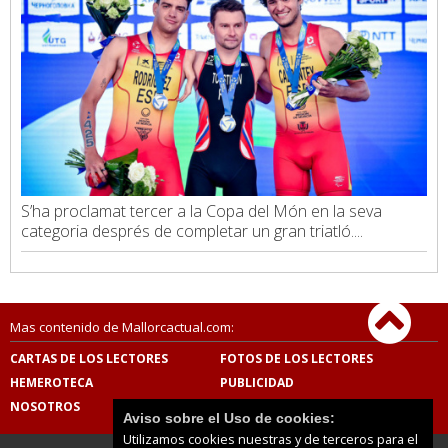
S’ha proclamat tercer a la Copa del Món en la seva
categoria després de completar un gran triatló....
Mas contenido de Mallorcactual.com:
CARTAS DE LOS LECTORES
FOTOS DE LOS LECTORES
HEMEROTECA
PUBLICIDAD
NOSOTROS
CONTACTO
Aviso sobre el Uso de cookies:
Utilizamos cookies nuestras y de terceros para el