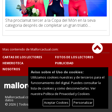
S’ha proclamat tercer a la Copa del Món en la seva
categoria després de completar un gran triatló....
Mas contenido de Mallorcactual.com:
CARTAS DE LOS LECTORES
FOTOS DE LOS LECTORES
HEMEROTECA
PUBLICIDAD
NOSOTROS
CONTACTO
Aviso sobre el Uso de cookies:
Utilizamos cookies nuestras y de terceros para el
funcionamiento del digital. Puedes consultar la
lista de cookies y como desconectarlas.
Ver
nuestra Política de Privacidad y Cookies
Mallorcactual.com |
Términos de uso
|
Protección de
datos
Aceptar Cookies
Personalizar
© 2026 | Todos los derechos reservados