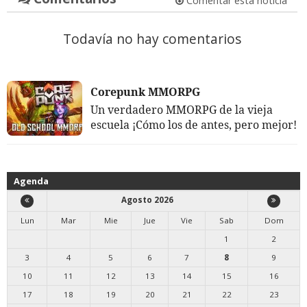
Comentar esta noticia
Todavía no hay comentarios
Corepunk MMORPG
Un verdadero MMORPG de la vieja
escuela ¡Cómo los de antes, pero mejor!
Agenda
Agosto 2026
Lun
Mar
Mie
Jue
Vie
Sab
Dom
1
2
3
4
5
6
7
8
9
10
11
12
13
14
15
16
17
18
19
20
21
22
23