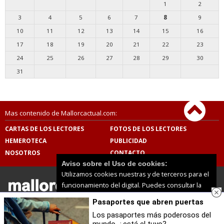
1
2
3
4
5
6
7
8
9
10
11
12
13
14
15
16
17
18
19
20
21
22
23
24
25
26
27
28
29
30
31
Mas contenido de Mallorcactual.com:
CARTAS DE LOS LECTORES
FOTOS DE LOS LECTORES
HEMEROTECA
PUBLICIDAD
NOSOTROS
CONTACTO
Aviso sobre el Uso de cookies:
Utilizamos cookies nuestras y de terceros para el
funcionamiento del digital. Puedes consultar la
lista de cookies y como desconectarlas.
Ver
Pasaportes que abren puertas
nuestra Política de Privacidad y Cookies
Mallorcactual.com |
Términos de uso
|
Protección de
datos
Los pasaportes más poderosos del
© 2026 | Todos los derechos reservados
mundo, ¿está el tuyo?