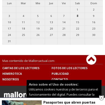
Lun
Mar
Mie
Jue
Vie
Sab
Dom
1
2
3
4
5
6
7
8
9
10
11
12
13
14
15
16
17
18
19
20
21
22
23
24
25
26
27
28
29
30
31
Mas contenido de Mallorcactual.com:
CARTAS DE LOS LECTORES
FOTOS DE LOS LECTORES
HEMEROTECA
PUBLICIDAD
NOSOTROS
CONTACTO
Aviso sobre el Uso de cookies:
Utilizamos cookies nuestras y de terceros para el
funcionamiento del digital. Puedes consultar la
lista de cookies y como desconectarlas.
Ver
Pasaportes que abren puertas
nuestra Política de Privacidad y Cookies