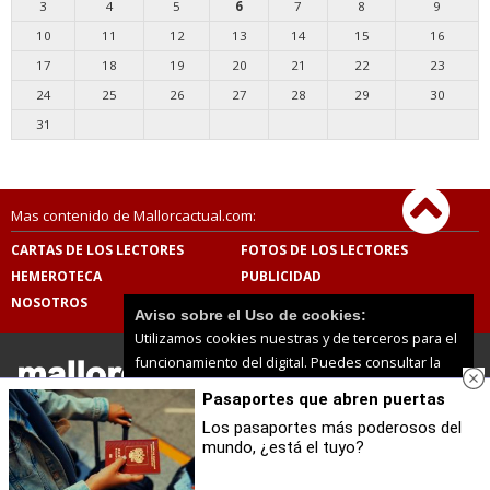
3
4
5
6
7
8
9
10
11
12
13
14
15
16
17
18
19
20
21
22
23
24
25
26
27
28
29
30
31
Mas contenido de Mallorcactual.com:
CARTAS DE LOS LECTORES
FOTOS DE LOS LECTORES
HEMEROTECA
PUBLICIDAD
NOSOTROS
CONTACTO
Aviso sobre el Uso de cookies:
Utilizamos cookies nuestras y de terceros para el
funcionamiento del digital. Puedes consultar la
lista de cookies y como desconectarlas.
Ver
Pasaportes que abren puertas
nuestra Política de Privacidad y Cookies
Mallorcactual.com |
Términos de uso
|
Protección de
Los pasaportes más poderosos del
datos
mundo, ¿está el tuyo?
Aceptar Cookies
Personalizar
© 2026 | Todos los derechos reservados