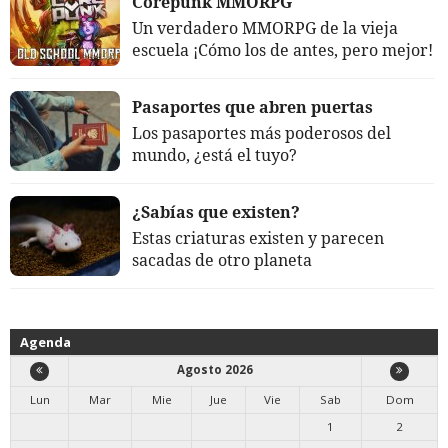
Corepunk MMORPG
Un verdadero MMORPG de la vieja
escuela ¡Cómo los de antes, pero mejor!
Pasaportes que abren puertas
Los pasaportes más poderosos del
mundo, ¿está el tuyo?
¿Sabías que existen?
Estas criaturas existen y parecen
sacadas de otro planeta
Agenda
Agosto 2026
Lun
Mar
Mie
Jue
Vie
Sab
Dom
1
2