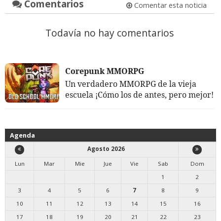
Comentarios
Comentar esta noticia
Todavía no hay comentarios
Corepunk MMORPG
Un verdadero MMORPG de la vieja
escuela ¡Cómo los de antes, pero mejor!
Agenda
Agosto 2026
Lun
Mar
Mie
Jue
Vie
Sab
Dom
1
2
3
4
5
6
7
8
9
10
11
12
13
14
15
16
17
18
19
20
21
22
23