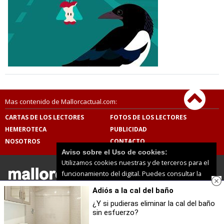
Mas contenido de Mallorcactual.com:
CARTAS DE LOS LECTORES
FOTOS DE LOS LECTORES
HEMEROTECA
PUBLICIDAD
NOSOTROS
CONTACTO
Aviso sobre el Uso de cookies:
Utilizamos cookies nuestras y de terceros para el
funcionamiento del digital. Puedes consultar la
lista de cookies y como desconectarlas.
Ver
Adiós a la cal del baño
nuestra Política de Privacidad y Cookies
Mallorcactual.com |
Términos de uso
|
Protección de
datos
¿Y si pudieras eliminar la cal del baño
© 2026 | Todos los derechos reservados
sin esfuerzo?
Aceptar Cookies
Personalizar