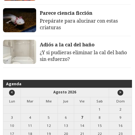
Parece ciencia ficción
Prepárate para alucinar con estas
criaturas
Adiós a la cal del baño
¿Y si pudieras eliminar la cal del baño
sin esfuerzo?
Agenda
Agosto 2026
Lun
Mar
Mie
Jue
Vie
Sab
Dom
1
2
3
4
5
6
7
8
9
10
11
12
13
14
15
16
17
18
19
20
21
22
23