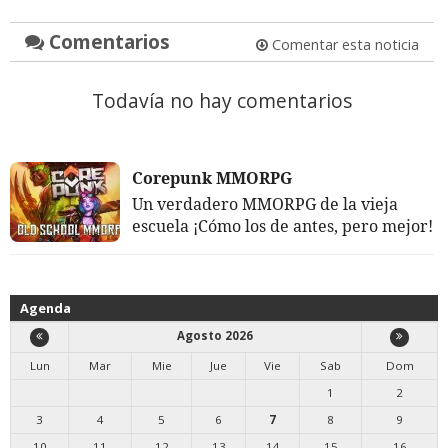
Comentarios
Comentar esta noticia
Todavía no hay comentarios
Corepunk MMORPG
Un verdadero MMORPG de la vieja
escuela ¡Cómo los de antes, pero mejor!
Agenda
Agosto 2026
Lun
Mar
Mie
Jue
Vie
Sab
Dom
1
2
3
4
5
6
7
8
9
10
11
12
13
14
15
16