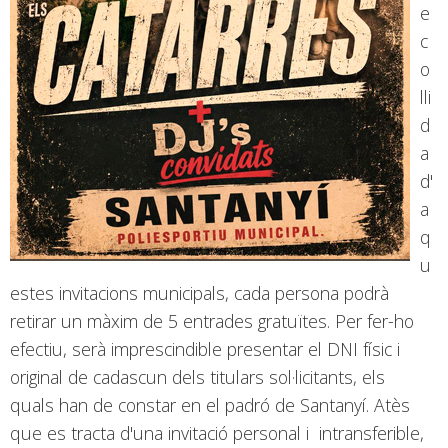
e
c
o
lli
d
a
d'
a
q
u
estes invitacions municipals, cada persona podrà
retirar un màxim de 5 entrades gratuïtes. Per fer-ho
efectiu, serà imprescindible presentar el DNI físic i
original de cadascun dels titulars sol·licitants, els
quals han de constar en el padró de Santanyí. Atès
que es tracta d'una invitació personal i intransferible,