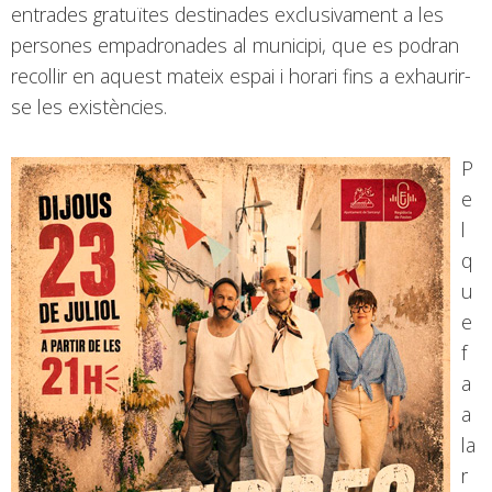
entrades gratuïtes destinades exclusivament a les
persones empadronades al municipi, que es podran
recollir en aquest mateix espai i horari fins a exhaurir-
se les existències.
P
e
l
q
u
e
f
a
a
la
r