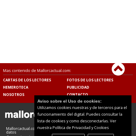
Mas contenido de Mallorcactual.com:
CARTAS DE LOS LECTORES
FOTOS DE LOS LECTORES
HEMEROTECA
PUBLICIDAD
NOSOTROS
CONTACTO
Aviso sobre el Uso de cookies:
Utilizamos cookies nuestras y de terceros para el
funcionamiento del digital. Puedes consultar la
lista de cookies y como desconectarlas.
Ver
nuestra Política de Privacidad y Cookies
Mallorcactual.com |
Términos de uso
|
Protección de
datos