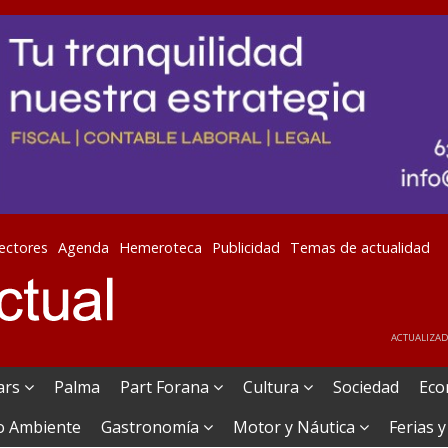
lectores
Agenda
Hemeroteca
Publicidad
Temas de actualidad
ACTUALIZADA
ears
Palma
Part Forana
Cultura
Sociedad
Eco
o Ambiente
Gastronomía
Motor y Náutica
Ferias y