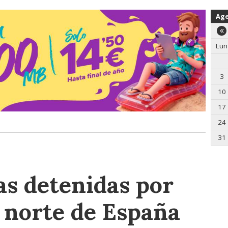
Ag
Lun
3
10
17
24
31
as detenidas por
l norte de España