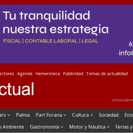
lectores
Agenda
Hemeroteca
Publicidad
Temas de actualidad
ACTUALIZADA M
ears
Palma
Part Forana
Cultura
Sociedad
Eco
o Ambiente
Gastronomía
Motor y Náutica
Ferias y