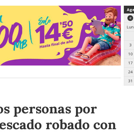
Ag
Lun
3
10
17
24
31
os personas por
pescado robado con