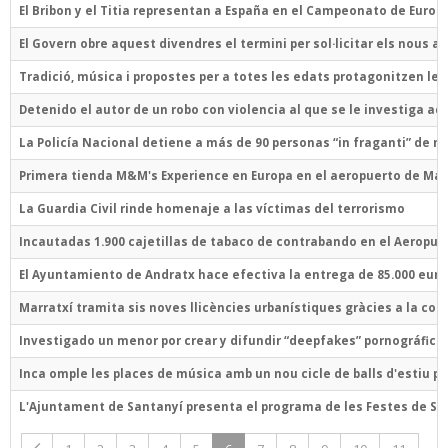
El Bribon y el Titia representan a España en el Campeonato de Europa
El Govern obre aquest divendres el termini per sol·licitar els nous aj
Tradició, música i propostes per a totes les edats protagonitzen les
Detenido el autor de un robo con violencia al que se le investiga ad
La Policía Nacional detiene a más de 90 personas “in fraganti” de n
Primera tienda M&M's Experience en Europa en el aeropuerto de Mal
La Guardia Civil rinde homenaje a las víctimas del terrorismo
Incautadas 1.900 cajetillas de tabaco de contrabando en el Aeropuer
El Ayuntamiento de Andratx hace efectiva la entrega de 85.000 euro
Marratxí tramita sis noves llicències urbanístiques gràcies a la col·
Investigado un menor por crear y difundir “deepfakes” pornográfic
Inca omple les places de música amb un nou cicle de balls d'estiu pe
L'Ajuntament de Santanyí presenta el programa de les Festes de Sa