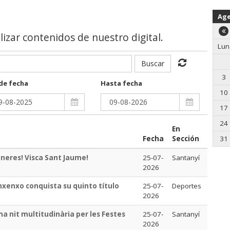
Ag
alizar contenidos de nuestro digital.
Lun
Buscar
3
de fecha
Hasta fecha
10
17
24
En
Fecha
Sección
31
ineres! Visca Sant Jaume!
25-07-
Santanyí
2026
anxenxo conquista su quinto título
25-07-
Deportes
2026
na nit multitudinària per les Festes
25-07-
Santanyí
2026