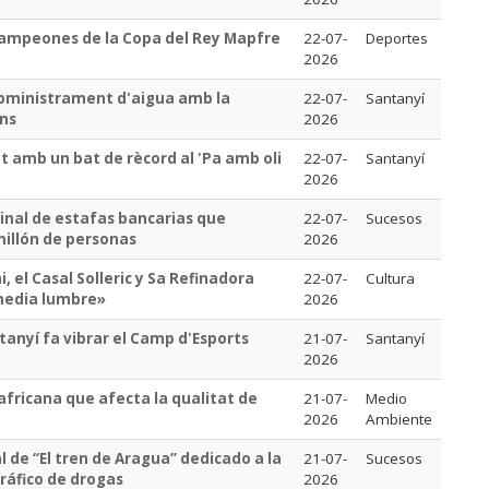
campeones de la Copa del Rey Mapfre
22-07-
Deportes
2026
ubministrament d'aigua amb la
22-07-
Santanyí
ons
2026
t amb un bat de rècord al 'Pa amb oli
22-07-
Santanyí
2026
inal de estafas bancarias que
22-07-
Sucesos
illón de personas
2026
 el Casal Solleric y Sa Refinadora
22-07-
Cultura
 media lumbre»
2026
anyí fa vibrar el Camp d'Esports
21-07-
Santanyí
2026
 africana que afecta la qualitat de
21-07-
Medio
2026
Ambiente
de “El tren de Aragua” dedicado a la
21-07-
Sucesos
tráfico de drogas
2026