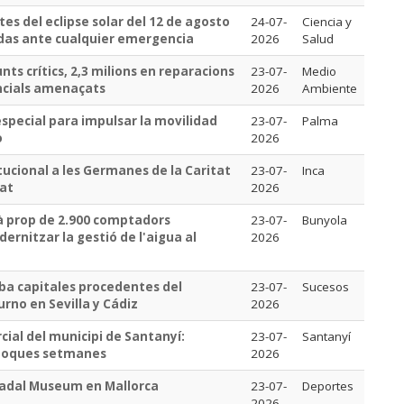
es del eclipse solar del 12 de agosto
24-07-
Ciencia y
adas ante cualquier emergencia
2026
Salud
unts crítics, 2,3 milions en reparacions
23-07-
Medio
ncials amenaçats
2026
Ambiente
especial para impulsar la movilidad
23-07-
Palma
o
2026
tucional a les Germanes de la Caritat
23-07-
Inca
tat
2026
 prop de 2.900 comptadors
23-07-
Bunyola
ernitzar la gestió de l'aigua al
2026
ba capitales procedentes del
23-07-
Sucesos
urno en Sevilla y Cádiz
2026
ial del municipi de Santanyí:
23-07-
Santanyí
n poques setmanes
2026
Nadal Museum en Mallorca
23-07-
Deportes
2026