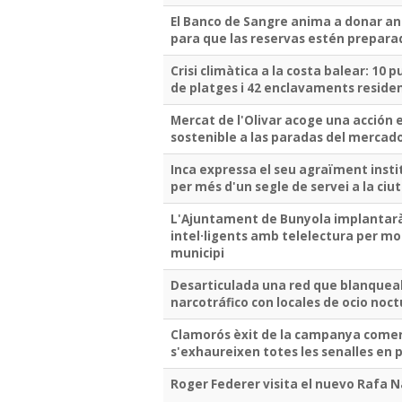
El Banco de Sangre anima a donar ant
para que las reservas estén prepar
Crisi climàtica a la costa balear: 10 p
de platges i 42 enclavaments reside
Mercat de l'Olivar acoge una acción 
sostenible a las paradas del mercad
Inca expressa el seu agraïment insti
per més d'un segle de servei a la ciu
L'Ajuntament de Bunyola implantarà
intel·ligents amb telelectura per mod
municipi
Desarticulada una red que blanquea
narcotráfico con locales de ocio noct
Clamorós èxit de la campanya comerc
s'exhaureixen totes les senalles e
Roger Federer visita el nuevo Rafa 