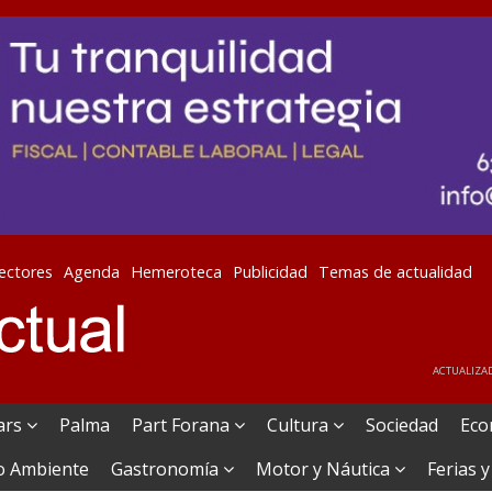
lectores
Agenda
Hemeroteca
Publicidad
Temas de actualidad
ACTUALIZAD
ears
Palma
Part Forana
Cultura
Sociedad
Eco
o Ambiente
Gastronomía
Motor y Náutica
Ferias y