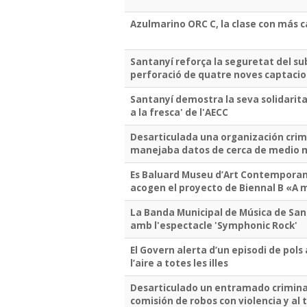
Azulmarino ORC C, la clase con más 
Santanyí reforça la seguretat del s
perforació de quatre noves captaci
Santanyí demostra la seva solidarita
a la fresca' de l'AECC
Desarticulada una organización crim
manejaba datos de cerca de medio m
Es Baluard Museu d’Art Contemporani,
acogen el proyecto de Biennal B «A
La Banda Municipal de Música de Sant
amb l'espectacle 'Symphonic Rock'
El Govern alerta d’un episodi de pols
l’aire a totes les illes
Desarticulado un entramado criminal 
comisión de robos con violencia y al 