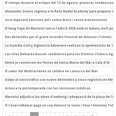
El tiempo durante el eclipse del 12 de agosto: primeras tendencias
Alexander Zverev regresa a la Rafa Nadal Academy para preparar el U
Inca imposarà sancions pels solars bruts i sense manteniment
El Fang Tapa de Marratxí tanca l'edició 2026 amb un balanç molt posi
Dos detenidos por el grave incendio forestal de Almorox (Toledo)
La Guardia Civil y Vigilancia Aduanera realizan la aprehensión de 11.
Las Islas Baleares buscan candidatos para los Premios Chaleco Agricu
Demà ja comencen les festes de Santa Maria del Mar a Cala d'Or
El sabor del Mediterráneo se celebra en Lamucca del Mar
Golpe al narcotráfico con nueve detenidos y cinco registros en Meno
Arranca la pretemporada con las revisiones médicas
Marratxí adjudica les obres d'ombreig i adequació de la plaça de l'
El ConectaBalear pega un cop damunt la taula i fitxa l’alemany Tobias